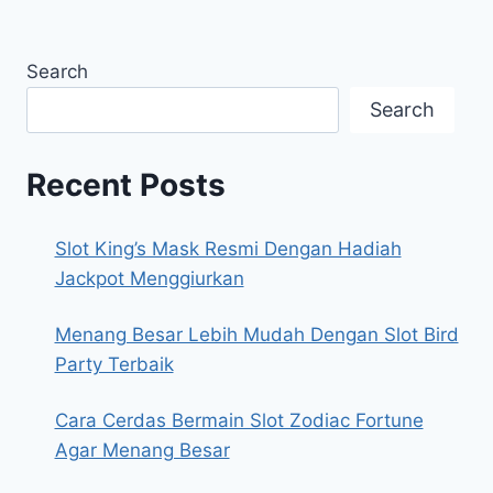
Search
Search
Recent Posts
Slot King’s Mask Resmi Dengan Hadiah
Jackpot Menggiurkan
Menang Besar Lebih Mudah Dengan Slot Bird
Party Terbaik
Cara Cerdas Bermain Slot Zodiac Fortune
Agar Menang Besar