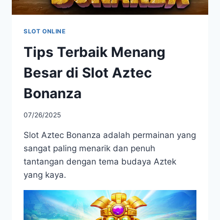
SLOT ONLINE
Tips Terbaik Menang
Besar di Slot Aztec
Bonanza
07/26/2025
Slot Aztec Bonanza adalah permainan yang
sangat paling menarik dan penuh
tantangan dengan tema budaya Aztek
yang kaya.