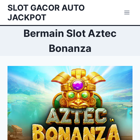
Skip
SLOT GACOR AUTO
to
JACKPOT
content
Bermain Slot Aztec
Bonanza