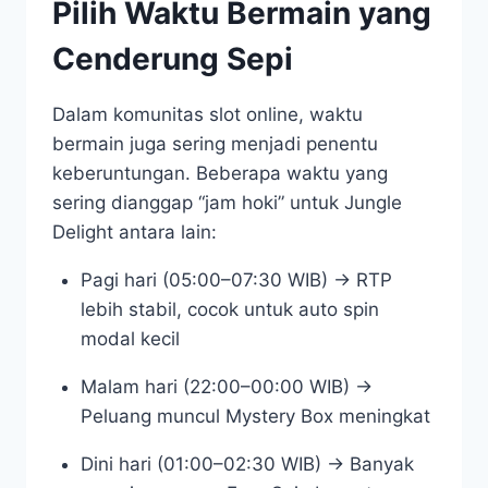
Pilih Waktu Bermain yang
Cenderung Sepi
Dalam komunitas slot online, waktu
bermain juga sering menjadi penentu
keberuntungan. Beberapa waktu yang
sering dianggap “jam hoki” untuk Jungle
Delight antara lain:
Pagi hari (05:00–07:30 WIB) → RTP
lebih stabil, cocok untuk auto spin
modal kecil
Malam hari (22:00–00:00 WIB) →
Peluang muncul Mystery Box meningkat
Dini hari (01:00–02:30 WIB) → Banyak