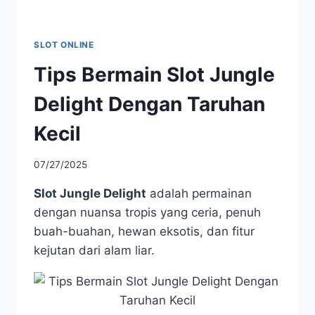
SLOT ONLINE
Tips Bermain Slot Jungle
Delight Dengan Taruhan
Kecil
07/27/2025
Slot Jungle Delight
adalah permainan
dengan nuansa tropis yang ceria, penuh
buah-buahan, hewan eksotis, dan fitur
kejutan dari alam liar.