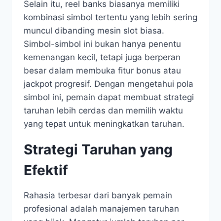
Selain itu, reel banks biasanya memiliki
kombinasi simbol tertentu yang lebih sering
muncul dibanding mesin slot biasa.
Simbol-simbol ini bukan hanya penentu
kemenangan kecil, tetapi juga berperan
besar dalam membuka fitur bonus atau
jackpot progresif. Dengan mengetahui pola
simbol ini, pemain dapat membuat strategi
taruhan lebih cerdas dan memilih waktu
yang tepat untuk meningkatkan taruhan.
Strategi Taruhan yang
Efektif
Rahasia terbesar dari banyak pemain
profesional adalah manajemen taruhan