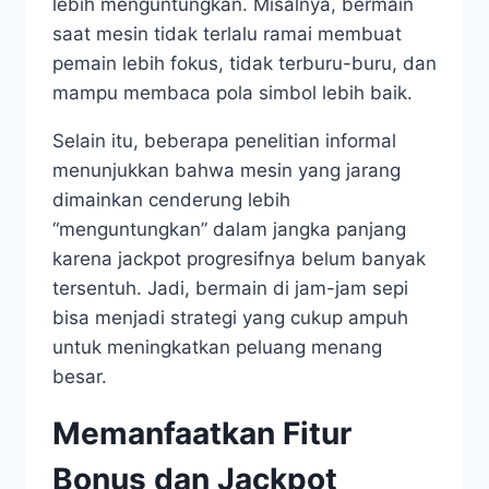
lebih menguntungkan. Misalnya, bermain
saat mesin tidak terlalu ramai membuat
pemain lebih fokus, tidak terburu-buru, dan
mampu membaca pola simbol lebih baik.
Selain itu, beberapa penelitian informal
menunjukkan bahwa mesin yang jarang
dimainkan cenderung lebih
“menguntungkan” dalam jangka panjang
karena jackpot progresifnya belum banyak
tersentuh. Jadi, bermain di jam-jam sepi
bisa menjadi strategi yang cukup ampuh
untuk meningkatkan peluang menang
besar.
Memanfaatkan Fitur
Bonus dan Jackpot