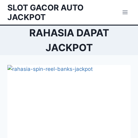
Skip
SLOT GACOR AUTO
to
JACKPOT
content
RAHASIA DAPAT
JACKPOT