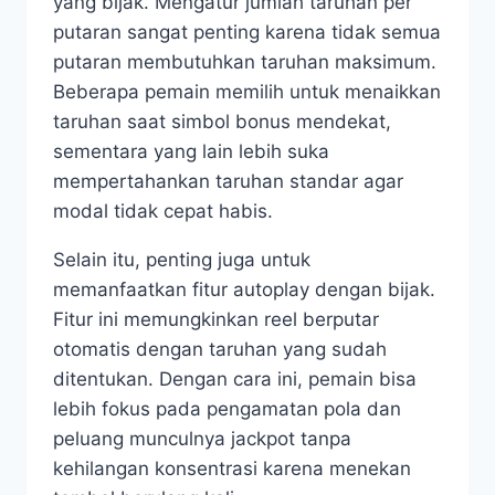
yang bijak. Mengatur jumlah taruhan per
putaran sangat penting karena tidak semua
putaran membutuhkan taruhan maksimum.
Beberapa pemain memilih untuk menaikkan
taruhan saat simbol bonus mendekat,
sementara yang lain lebih suka
mempertahankan taruhan standar agar
modal tidak cepat habis.
Selain itu, penting juga untuk
memanfaatkan fitur autoplay dengan bijak.
Fitur ini memungkinkan reel berputar
otomatis dengan taruhan yang sudah
ditentukan. Dengan cara ini, pemain bisa
lebih fokus pada pengamatan pola dan
peluang munculnya jackpot tanpa
kehilangan konsentrasi karena menekan