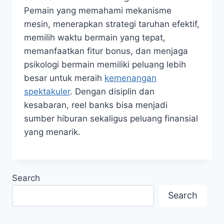
Pemain yang memahami mekanisme
mesin, menerapkan strategi taruhan efektif,
memilih waktu bermain yang tepat,
memanfaatkan fitur bonus, dan menjaga
psikologi bermain memiliki peluang lebih
besar untuk meraih
kemenangan
spektakuler
. Dengan disiplin dan
kesabaran, reel banks bisa menjadi
sumber hiburan sekaligus peluang finansial
yang menarik.
Search
Search