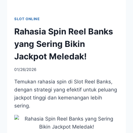
SLOT ONLINE
Rahasia Spin Reel Banks
yang Sering Bikin
Jackpot Meledak!
01/26/2026
Temukan rahasia spin di Slot Reel Banks,
dengan strategi yang efektif untuk peluang
jackpot tinggi dan kemenangan lebih
sering.