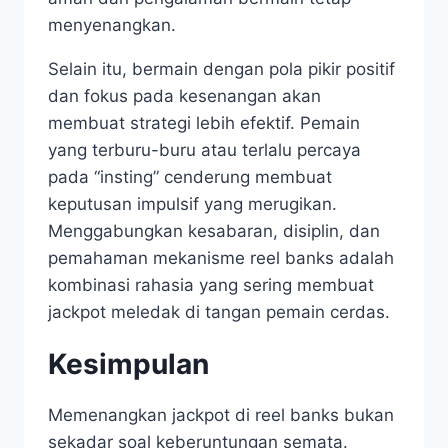
menyenangkan.
Selain itu, bermain dengan pola pikir positif
dan fokus pada kesenangan akan
membuat strategi lebih efektif. Pemain
yang terburu-buru atau terlalu percaya
pada “insting” cenderung membuat
keputusan impulsif yang merugikan.
Menggabungkan kesabaran, disiplin, dan
pemahaman mekanisme reel banks adalah
kombinasi rahasia yang sering membuat
jackpot meledak di tangan pemain cerdas.
Kesimpulan
Memenangkan jackpot di reel banks bukan
sekadar soal keberuntungan semata.