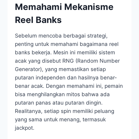
Memahami Mekanisme
Reel Banks
Sebelum mencoba berbagai strategi,
penting untuk memahami bagaimana reel
banks bekerja. Mesin ini memiliki sistem
acak yang disebut RNG (Random Number
Generator), yang memastikan setiap
putaran independen dan hasilnya benar-
benar acak. Dengan memahami ini, pemain
bisa menghilangkan mitos bahwa ada
putaran panas atau putaran dingin.
Realitanya, setiap spin memiliki peluang
yang sama untuk menang, termasuk
jackpot.