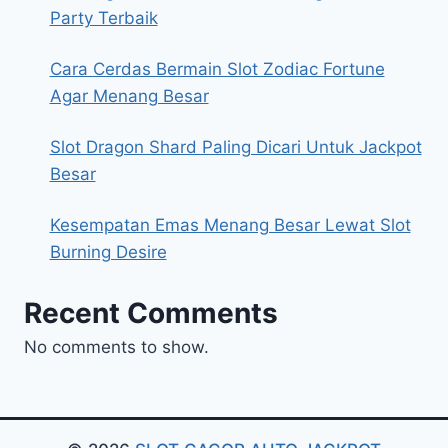
Party Terbaik
Cara Cerdas Bermain Slot Zodiac Fortune
Agar Menang Besar
Slot Dragon Shard Paling Dicari Untuk Jackpot
Besar
Kesempatan Emas Menang Besar Lewat Slot
Burning Desire
Recent Comments
No comments to show.