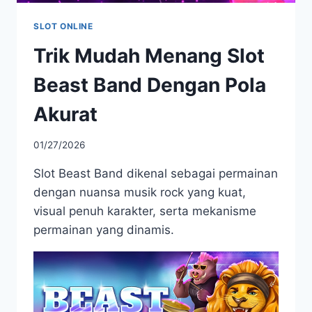
SLOT ONLINE
Trik Mudah Menang Slot
Beast Band Dengan Pola
Akurat
01/27/2026
Slot Beast Band dikenal sebagai permainan
dengan nuansa musik rock yang kuat,
visual penuh karakter, serta mekanisme
permainan yang dinamis.