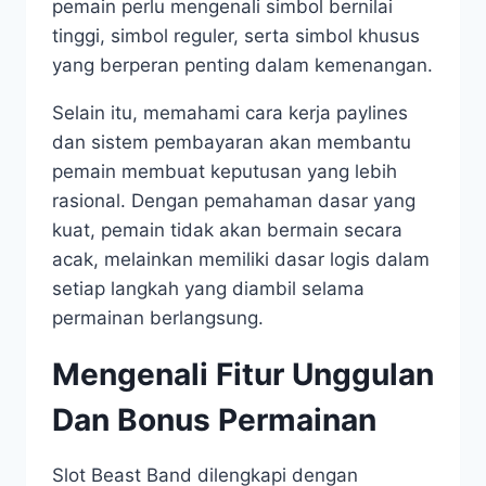
pemain perlu mengenali simbol bernilai
tinggi, simbol reguler, serta simbol khusus
yang berperan penting dalam kemenangan.
Selain itu, memahami cara kerja paylines
dan sistem pembayaran akan membantu
pemain membuat keputusan yang lebih
rasional. Dengan pemahaman dasar yang
kuat, pemain tidak akan bermain secara
acak, melainkan memiliki dasar logis dalam
setiap langkah yang diambil selama
permainan berlangsung.
Mengenali Fitur Unggulan
Dan Bonus Permainan
Slot Beast Band dilengkapi dengan