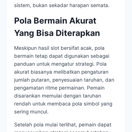
sistem, bukan sekadar harapan semata.
Pola Bermain Akurat
Yang Bisa Diterapkan
Meskipun hasil slot bersifat acak, pola
bermain tetap dapat digunakan sebagai
panduan untuk mengatur strategi. Pola
akurat biasanya melibatkan pengaturan
jumlah putaran, penyesuaian taruhan, dan
pengamatan ritme permainan. Pemain
disarankan memulai dengan taruhan
rendah untuk membaca pola simbol yang
sering muncul.
Setelah pola mulai terlihat, pemain dapat