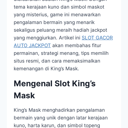
tema kerajaan kuno dan simbol maskot
yang misterius, game ini menawarkan
pengalaman bermain yang menarik
sekaligus peluang meraih hadiah jackpot
yang menggiurkan. Artikel ini
SLOT GACOR
AUTO JACKPOT
akan membahas fitur
permainan, strategi menang, tips memilih
situs resmi, dan cara memaksimalkan
kemenangan di King’s Mask.
Mengenal Slot King’s
Mask
King’s Mask menghadirkan pengalaman
bermain yang unik dengan latar kerajaan
kuno, harta karun, dan simbol topeng