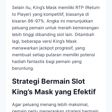
Selain itu, King’s Mask memiliki RTP (Return
to Player) yang kompetitif, biasanya di
kisaran 96-97%. Angka ini menunjukkan
peluang pemain untuk meraih kemenangan
lebih tinggi dibanding slot lain. Ditambah
lagi, beberapa versi King’s Mask
menawarkan jackpot progresif, yang
membuat setiap putaran memiliki potensi
hadiah fantastis bagi pemain yang
beruntung.
Strategi Bermain Slot
King’s Mask yang Efektif
Agar peluang menang lebih maksimal,
pemain perlu menerapkan strategi bermain