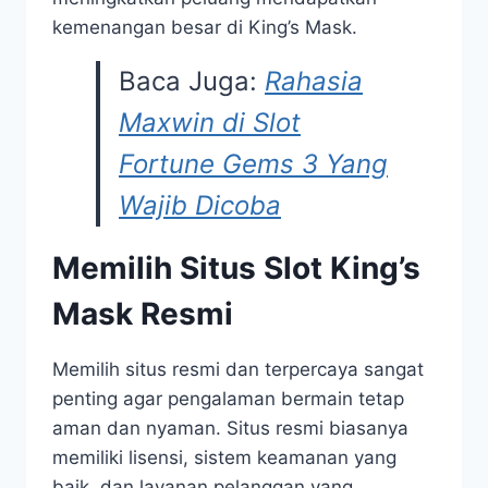
kemenangan besar di King’s Mask.
Baca Juga:
Rahasia
Maxwin di Slot
Fortune Gems 3 Yang
Wajib Dicoba
Memilih Situs Slot King’s
Mask Resmi
Memilih situs resmi dan terpercaya sangat
penting agar pengalaman bermain tetap
aman dan nyaman. Situs resmi biasanya
memiliki lisensi, sistem keamanan yang
baik, dan layanan pelanggan yang