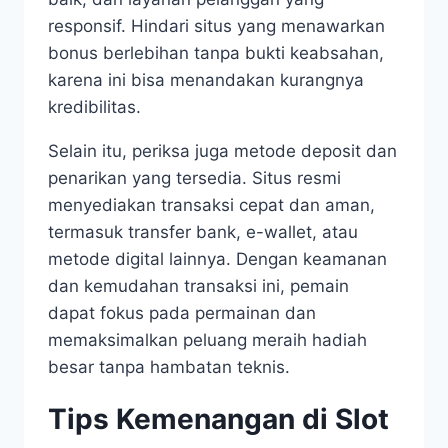
responsif. Hindari situs yang menawarkan
bonus berlebihan tanpa bukti keabsahan,
karena ini bisa menandakan kurangnya
kredibilitas.
Selain itu, periksa juga metode deposit dan
penarikan yang tersedia. Situs resmi
menyediakan transaksi cepat dan aman,
termasuk transfer bank, e-wallet, atau
metode digital lainnya. Dengan keamanan
dan kemudahan transaksi ini, pemain
dapat fokus pada permainan dan
memaksimalkan peluang meraih hadiah
besar tanpa hambatan teknis.
Tips Kemenangan di Slot