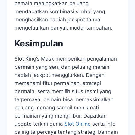
pemain meningkatkan peluang
mendapatkan kombinasi simbol yang
menghasilkan hadiah jackpot tanpa
mengeluarkan banyak modal tambahan.
Kesimpulan
Slot King’s Mask memberikan pengalaman
bermain yang seru dan peluang meraih
hadiah jackpot menggiurkan. Dengan
memahami fitur permainan, strategi
bermain, serta memilih situs resmi yang
terpercaya, pemain bisa memaksimalkan
peluang menang sambil menikmati
permainan yang menghibur. Dapatkan
update terkini dunia
Slot Online
serta info
paling terpercaya tentang strategi bermain