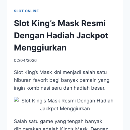
SLOT ONLINE
Slot King’s Mask Resmi
Dengan Hadiah Jackpot
Menggiurkan
02/04/2026
Slot King’s Mask kini menjadi salah satu
hiburan favorit bagi banyak pemain yang
ingin kombinasi seru dan hadiah besar.
Salah satu game yang tengah banyak
dibicarakan adalah King’s Mask. Dengan