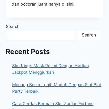
dan bocoran juara hanya di sini.
Search
Search
Recent Posts
Slot King’s Mask Resmi Dengan Hadiah
Jackpot Menggiurkan
Menang Besar Lebih Mudah Dengan Slot Bird
Party Terbaik
Cara Cerdas Bermain Slot Zodiac Fortune