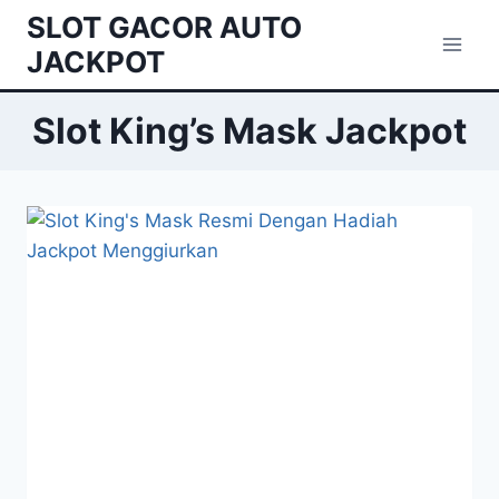
Skip
SLOT GACOR AUTO
to
JACKPOT
content
Slot King’s Mask Jackpot