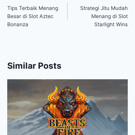
Tips Terbaik Menang
Strategi Jitu Mudah
navigation
Besar di Slot Aztec
Menang di Slot
Bonanza
Starlight Wins
Similar Posts