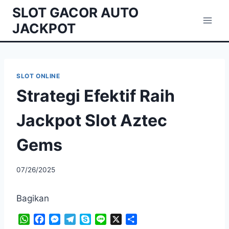
Skip
SLOT GACOR AUTO
to
JACKPOT
content
SLOT ONLINE
Strategi Efektif Raih
Jackpot Slot Aztec
Gems
07/26/2025
Bagikan
W
F
M
T
S
L
X
S