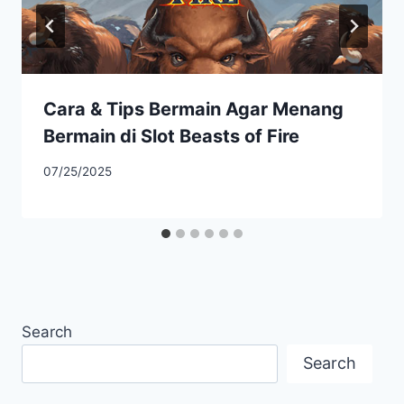
Cara & Tips Bermain Agar Menang
Bermain di Slot Beasts of Fire
07/25/2025
Search
Search