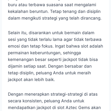
buru atau terbawa suasana saat mengalami
kekalahan beruntun. Tetap tenang dan disiplin
dalam mengikuti strategi yang telah dirancang.
Selain itu, disarankan untuk bermain dalam
sesi yang tidak terlalu lama agar tidak terbawa
emosi dan tetap fokus. Ingat bahwa slot adalah
permainan keberuntungan, sehingga
kemenangan besar seperti jackpot tidak bisa
dijamin setiap saat. Dengan bersabar dan
tetap disiplin, peluang Anda untuk meraih
jackpot akan lebih baik.
Dengan menerapkan strategi-strategi di atas
secara konsisten, peluang Anda untuk
mendapatkan jackpot di slot Aztec Gems akan