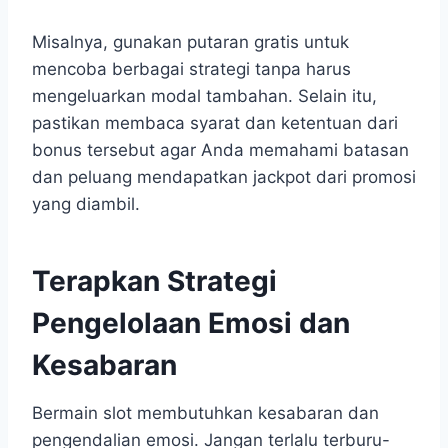
Misalnya, gunakan putaran gratis untuk
mencoba berbagai strategi tanpa harus
mengeluarkan modal tambahan. Selain itu,
pastikan membaca syarat dan ketentuan dari
bonus tersebut agar Anda memahami batasan
dan peluang mendapatkan jackpot dari promosi
yang diambil.
Terapkan Strategi
Pengelolaan Emosi dan
Kesabaran
Bermain slot membutuhkan kesabaran dan
pengendalian emosi. Jangan terlalu terburu-