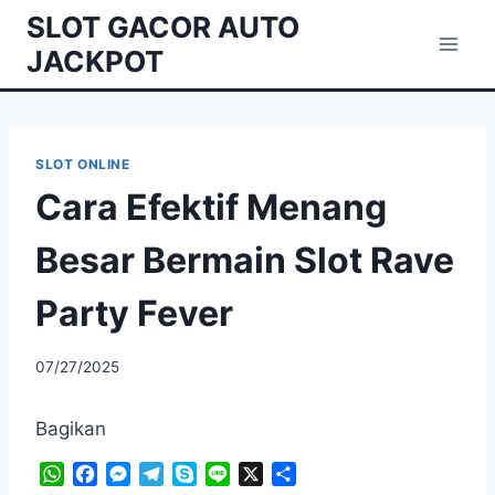
Skip
SLOT GACOR AUTO
to
JACKPOT
content
SLOT ONLINE
Cara Efektif Menang
Besar Bermain Slot Rave
Party Fever
07/27/2025
Bagikan
W
F
M
T
S
L
X
S