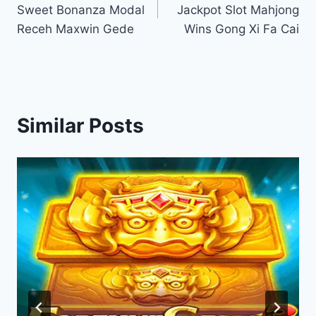
navigation
Sweet Bonanza Modal
Jackpot Slot Mahjong
Receh Maxwin Gede
Wins Gong Xi Fa Cai
Similar Posts