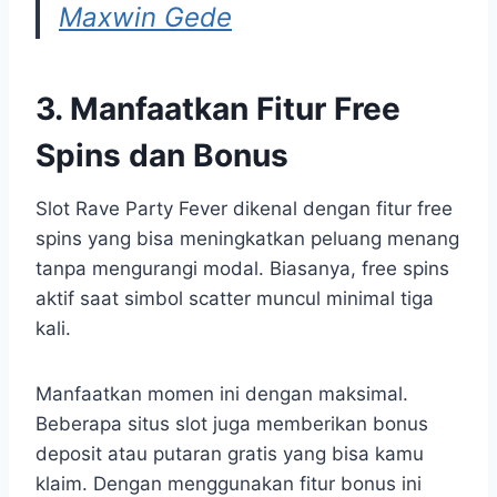
Maxwin Gede
3. Manfaatkan Fitur Free
Spins dan Bonus
Slot Rave Party Fever dikenal dengan fitur free
spins yang bisa meningkatkan peluang menang
tanpa mengurangi modal. Biasanya, free spins
aktif saat simbol scatter muncul minimal tiga
kali.
Manfaatkan momen ini dengan maksimal.
Beberapa situs slot juga memberikan bonus
deposit atau putaran gratis yang bisa kamu
klaim. Dengan menggunakan fitur bonus ini