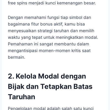
free spins menjadi kunci kemenangan besar.
Dengan memahami fungsi tiap simbol dan
bagaimana fitur bonus aktif, kamu bisa
menyesuaikan strategi taruhan dan memilih
waktu yang tepat untuk meningkatkan modal.
Pemahaman ini sangat membantu dalam
mengantisipasi momen-momen kritis saat
bermain.
2. Kelola Modal dengan
Bijak dan Tetapkan Batas
Taruhan
Pengelolaan modal adalah salah satu kunci