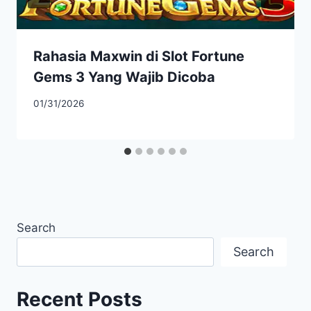
Rahasia Maxwin di Slot Fortune
Gems 3 Yang Wajib Dicoba
01/31/2026
Search
Search
Recent Posts