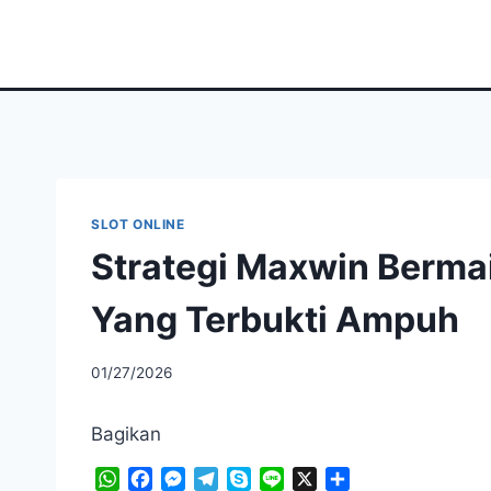
Skip
to
content
SLOT ONLINE
Strategi Maxwin Berma
Yang Terbukti Ampuh
01/27/2026
Bagikan
W
F
M
T
S
L
X
S