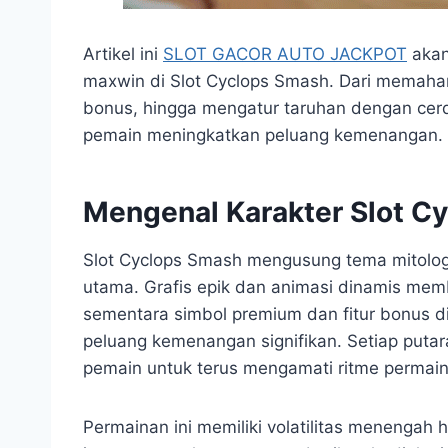
Artikel ini
SLOT GACOR AUTO JACKPOT
akan
maxwin di Slot Cyclops Smash. Dari memaha
bonus, hingga mengatur taruhan dengan cer
pemain meningkatkan peluang kemenangan.
Mengenal Karakter Slot C
Slot Cyclops Smash mengusung tema mitologi
utama. Grafis epik dan animasi dinamis me
sementara simbol premium dan fitur bonus 
peluang kemenangan signifikan. Setiap puta
pemain untuk terus mengamati ritme permain
Permainan ini memiliki volatilitas menengah