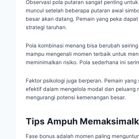
Observasi pola putaran sangat penting untu
muncul setelah beberapa putaran awal simb
besar akan datang. Pemain yang peka dapat
strategi taruhan.
Pola kombinasi menang bisa berubah seirin
mampu mengenali momen terbaik untuk meni
meminimalkan risiko. Pola sederhana ini ser
Faktor psikologi juga berperan. Pemain yang 
efektif dalam mengelola modal dan peluang 
mengurangi potensi kemenangan besar.
Tips Ampuh Memaksimalka
Fase bonus adalah momen paling menguntun