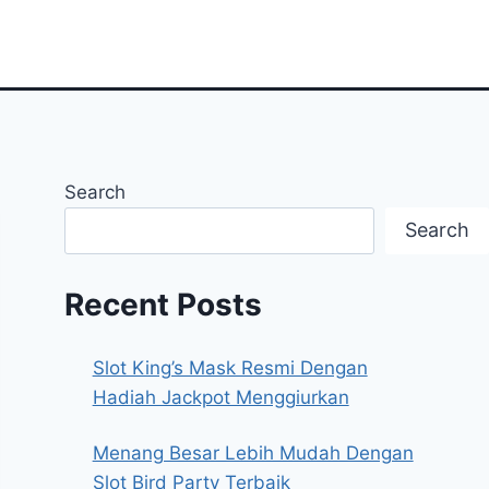
Search
Search
Recent Posts
Slot King’s Mask Resmi Dengan
Hadiah Jackpot Menggiurkan
Menang Besar Lebih Mudah Dengan
Slot Bird Party Terbaik