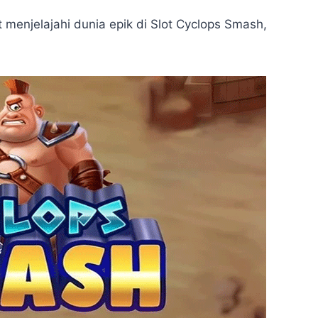
menjelajahi dunia epik di Slot Cyclops Smash,