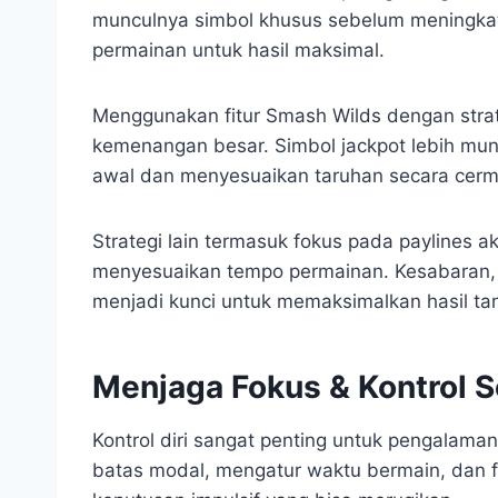
munculnya simbol khusus sebelum meningk
permainan untuk hasil maksimal.
Menggunakan fitur Smash Wilds dengan stra
kemenangan besar. Simbol jackpot lebih mun
awal dan menyesuaikan taruhan secara cerm
Strategi lain termasuk fokus pada paylines ak
menyesuaikan tempo permainan. Kesabaran, p
menjadi kunci untuk memaksimalkan hasil tan
Menjaga Fokus & Kontrol 
Kontrol diri sangat penting untuk pengalam
batas modal, mengatur waktu bermain, dan 