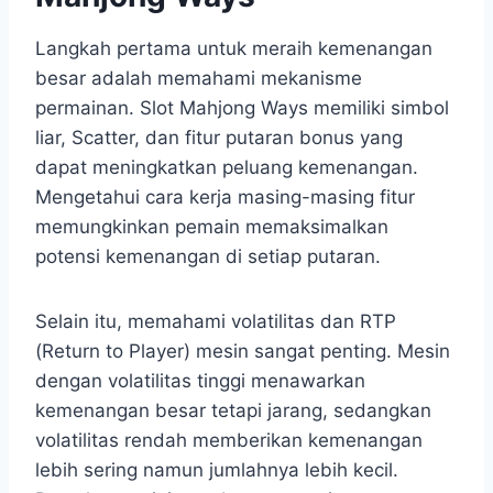
Langkah pertama untuk meraih kemenangan
besar adalah memahami mekanisme
permainan. Slot Mahjong Ways memiliki simbol
liar, Scatter, dan fitur putaran bonus yang
dapat meningkatkan peluang kemenangan.
Mengetahui cara kerja masing-masing fitur
memungkinkan pemain memaksimalkan
potensi kemenangan di setiap putaran.
Selain itu, memahami volatilitas dan RTP
(Return to Player) mesin sangat penting. Mesin
dengan volatilitas tinggi menawarkan
kemenangan besar tetapi jarang, sedangkan
volatilitas rendah memberikan kemenangan
lebih sering namun jumlahnya lebih kecil.