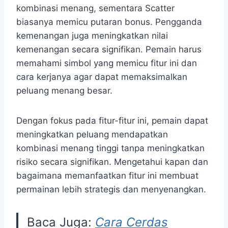
kombinasi menang, sementara Scatter
biasanya memicu putaran bonus. Pengganda
kemenangan juga meningkatkan nilai
kemenangan secara signifikan. Pemain harus
memahami simbol yang memicu fitur ini dan
cara kerjanya agar dapat memaksimalkan
peluang menang besar.
Dengan fokus pada fitur-fitur ini, pemain dapat
meningkatkan peluang mendapatkan
kombinasi menang tinggi tanpa meningkatkan
risiko secara signifikan. Mengetahui kapan dan
bagaimana memanfaatkan fitur ini membuat
permainan lebih strategis dan menyenangkan.
Baca Juga:
Cara Cerdas