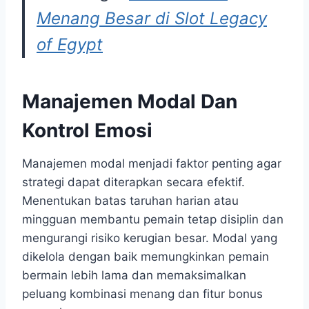
Menang Besar di Slot Legacy
of Egypt
Manajemen Modal Dan
Kontrol Emosi
Manajemen modal menjadi faktor penting agar
strategi dapat diterapkan secara efektif.
Menentukan batas taruhan harian atau
mingguan membantu pemain tetap disiplin dan
mengurangi risiko kerugian besar. Modal yang
dikelola dengan baik memungkinkan pemain
bermain lebih lama dan memaksimalkan
peluang kombinasi menang dan fitur bonus