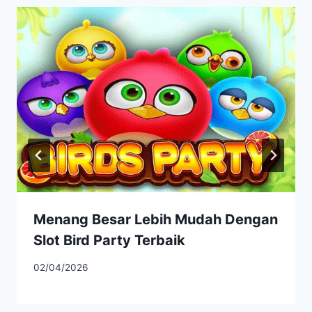
Menang Besar Lebih Mudah Dengan
Slot Bird Party Terbaik
02/04/2026