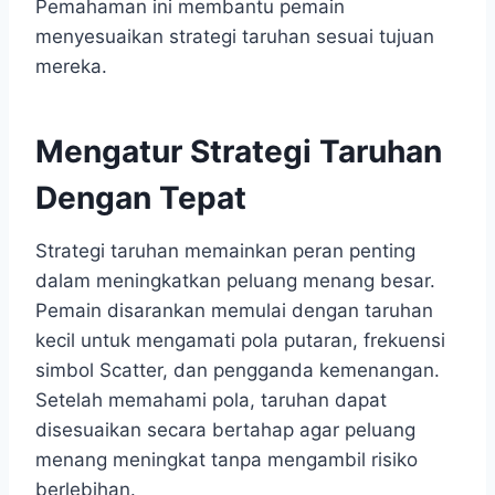
Pemahaman ini membantu pemain
menyesuaikan strategi taruhan sesuai tujuan
mereka.
Mengatur Strategi Taruhan
Dengan Tepat
Strategi taruhan memainkan peran penting
dalam meningkatkan peluang menang besar.
Pemain disarankan memulai dengan taruhan
kecil untuk mengamati pola putaran, frekuensi
simbol Scatter, dan pengganda kemenangan.
Setelah memahami pola, taruhan dapat
disesuaikan secara bertahap agar peluang
menang meningkat tanpa mengambil risiko
berlebihan.