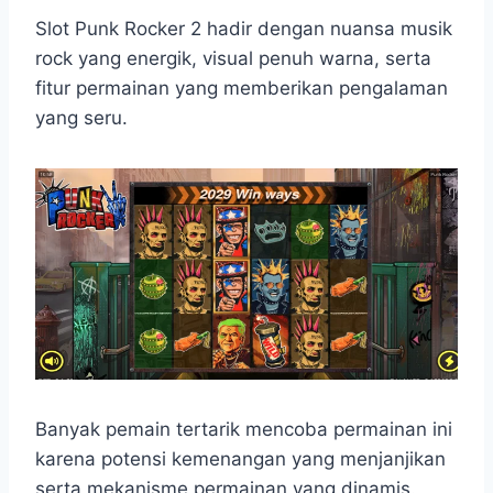
h
a
e
e
k
i
h
a
c
s
l
y
n
a
Slot Punk Rocker 2 hadir dengan nuansa musik
t
e
s
e
p
e
r
rock yang energik, visual penuh warna, serta
s
b
e
g
e
e
fitur permainan yang memberikan pengalaman
A
o
n
r
yang seru.
p
o
g
a
p
k
e
m
r
Banyak pemain tertarik mencoba permainan ini
karena potensi kemenangan yang menjanjikan
serta mekanisme permainan yang dinamis.