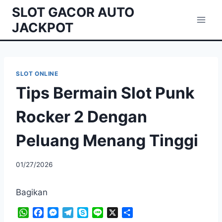
Skip
SLOT GACOR AUTO
to
JACKPOT
content
SLOT ONLINE
Tips Bermain Slot Punk
Rocker 2 Dengan
Peluang Menang Tinggi
01/27/2026
Bagikan
W
F
M
T
S
L
X
S