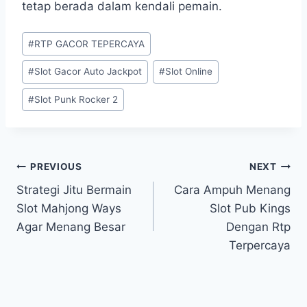
tetap berada dalam kendali pemain.
Post
#
RTP GACOR TEPERCAYA
Tags:
#
Slot Gacor Auto Jackpot
#
Slot Online
#
Slot Punk Rocker 2
Post
PREVIOUS
NEXT
Strategi Jitu Bermain
Cara Ampuh Menang
navigation
Slot Mahjong Ways
Slot Pub Kings
Agar Menang Besar
Dengan Rtp
Terpercaya