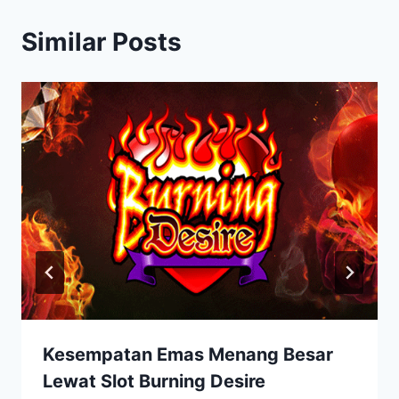
Similar Posts
Kesempatan Emas Menang Besar
Lewat Slot Burning Desire