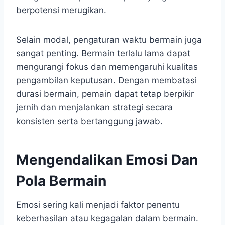
berpotensi merugikan.
Selain modal, pengaturan waktu bermain juga
sangat penting. Bermain terlalu lama dapat
mengurangi fokus dan memengaruhi kualitas
pengambilan keputusan. Dengan membatasi
durasi bermain, pemain dapat tetap berpikir
jernih dan menjalankan strategi secara
konsisten serta bertanggung jawab.
Mengendalikan Emosi Dan
Pola Bermain
Emosi sering kali menjadi faktor penentu
keberhasilan atau kegagalan dalam bermain.