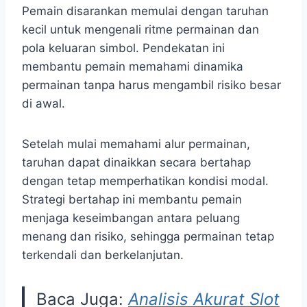
Pemain disarankan memulai dengan taruhan
kecil untuk mengenali ritme permainan dan
pola keluaran simbol. Pendekatan ini
membantu pemain memahami dinamika
permainan tanpa harus mengambil risiko besar
di awal.
Setelah mulai memahami alur permainan,
taruhan dapat dinaikkan secara bertahap
dengan tetap memperhatikan kondisi modal.
Strategi bertahap ini membantu pemain
menjaga keseimbangan antara peluang
menang dan risiko, sehingga permainan tetap
terkendali dan berkelanjutan.
Baca Juga:
Analisis Akurat Slot