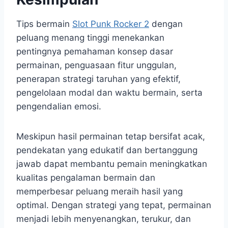
Tips bermain
Slot Punk Rocker 2
dengan
peluang menang tinggi menekankan
pentingnya pemahaman konsep dasar
permainan, penguasaan fitur unggulan,
penerapan strategi taruhan yang efektif,
pengelolaan modal dan waktu bermain, serta
pengendalian emosi.
Meskipun hasil permainan tetap bersifat acak,
pendekatan yang edukatif dan bertanggung
jawab dapat membantu pemain meningkatkan
kualitas pengalaman bermain dan
memperbesar peluang meraih hasil yang
optimal. Dengan strategi yang tepat, permainan
menjadi lebih menyenangkan, terukur, dan