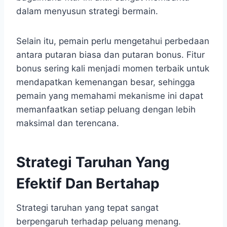
dalam menyusun strategi bermain.
Selain itu, pemain perlu mengetahui perbedaan
antara putaran biasa dan putaran bonus. Fitur
bonus sering kali menjadi momen terbaik untuk
mendapatkan kemenangan besar, sehingga
pemain yang memahami mekanisme ini dapat
memanfaatkan setiap peluang dengan lebih
maksimal dan terencana.
Strategi Taruhan Yang
Efektif Dan Bertahap
Strategi taruhan yang tepat sangat
berpengaruh terhadap peluang menang.