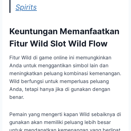
Spirits
Keuntungan Memanfaatkan
Fitur Wild Slot Wild Flow
Fitur Wild di game online ini memungkinkan
Anda untuk menggantikan simbol lain dan
meningkatkan peluang kombinasi kemenangan.
Wild berfungsi untuk memperluas peluang
Anda, tetapi hanya jika di gunakan dengan
benar.
Pemain yang mengerti kapan Wild sebaiknya di
gunakan akan memiliki peluang lebih besar
untuk mendapatkan kemenangan yang berlipat