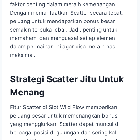
faktor penting dalam meraih kemenangan.
Dengan memanfaatkan Scatter secara tepat,
peluang untuk mendapatkan bonus besar
semakin terbuka lebar. Jadi, penting untuk
memahami dan menguasai setiap elemen
dalam permainan ini agar bisa meraih hasil
maksimal.
Strategi Scatter Jitu Untuk
Menang
Fitur Scatter di Slot Wild Flow memberikan
peluang besar untuk memenangkan bonus
yang menggiurkan. Scatter dapat muncul di
berbagai posisi di gulungan dan sering kali