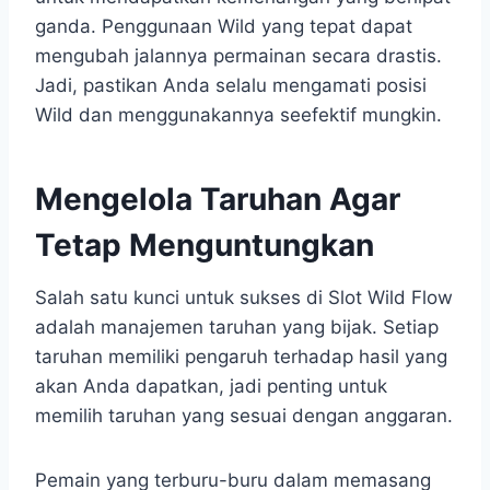
ganda. Penggunaan Wild yang tepat dapat
mengubah jalannya permainan secara drastis.
Jadi, pastikan Anda selalu mengamati posisi
Wild dan menggunakannya seefektif mungkin.
Mengelola Taruhan Agar
Tetap Menguntungkan
Salah satu kunci untuk sukses di Slot Wild Flow
adalah manajemen taruhan yang bijak. Setiap
taruhan memiliki pengaruh terhadap hasil yang
akan Anda dapatkan, jadi penting untuk
memilih taruhan yang sesuai dengan anggaran.
Pemain yang terburu-buru dalam memasang