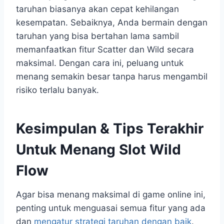
taruhan biasanya akan cepat kehilangan
kesempatan. Sebaiknya, Anda bermain dengan
taruhan yang bisa bertahan lama sambil
memanfaatkan fitur Scatter dan Wild secara
maksimal. Dengan cara ini, peluang untuk
menang semakin besar tanpa harus mengambil
risiko terlalu banyak.
Kesimpulan & Tips Terakhir
Untuk Menang Slot Wild
Flow
Agar bisa menang maksimal di game online ini,
penting untuk menguasai semua fitur yang ada
dan
mengatur strategi taruhan dengan baik
.