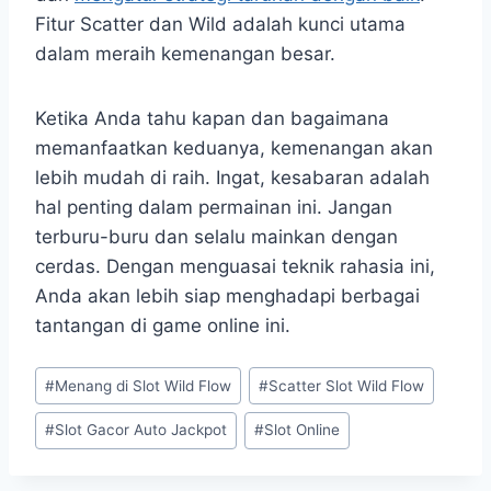
Fitur Scatter dan Wild adalah kunci utama
dalam meraih kemenangan besar.
Ketika Anda tahu kapan dan bagaimana
memanfaatkan keduanya, kemenangan akan
lebih mudah di raih. Ingat, kesabaran adalah
hal penting dalam permainan ini. Jangan
terburu-buru dan selalu mainkan dengan
cerdas. Dengan menguasai teknik rahasia ini,
Anda akan lebih siap menghadapi berbagai
tantangan di game online ini.
Post
#
Menang di Slot Wild Flow
#
Scatter Slot Wild Flow
Tags:
#
Slot Gacor Auto Jackpot
#
Slot Online